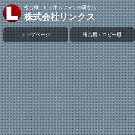
複合機・ビジネスフォンの事なら
株式会社リンクス
トップページ
複合機・コピー機
開業応援プラン
取り扱い製品
Canon複合機
OKI複合機
ムラテック複合機
富士ゼロックス複合機